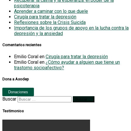
Recuperar la calma y la esperanza: el poder de la
psicoterapia
Aprender a caminar con lo que duele
Cirugía para tratar la depresión
Reflexiones sobre la Crisis Suicida
Importancia de los grupos de apoyo en la lucha contra la
depresión y la ansiedad
Comentarios recientes
Emilio Coral
en
Cirugía para tratar la depresión
Emilio Coral
en
¿Cómo ayudar a alguien que tiene un
trastorno socioafectivo?
Dona a Asodep
Donaciones
Buscar
Buscar …
Testimonios