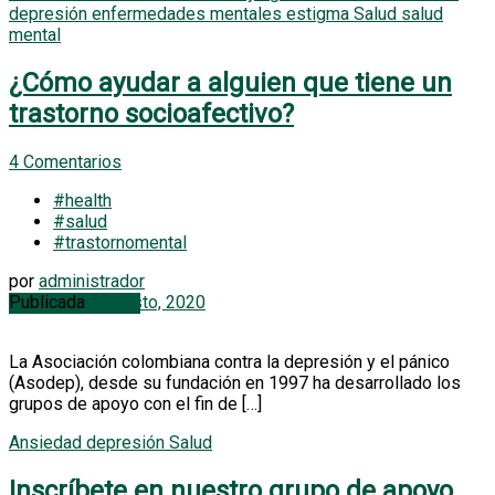
depresión
enfermedades mentales
estigma
Salud
salud
mental
¿Cómo ayudar a alguien que tiene un
trastorno socioafectivo?
4 Comentarios
#health
#salud
#trastornomental
Recuerda que no estás solo
por
administrador
Publicada
4 agosto, 2020
Grupos de apoyo
La Asociación colombiana contra la depresión y el pánico
(Asodep), desde su fundación en 1997 ha desarrollado los
grupos de apoyo con el fin de […]
Ansiedad
depresión
Salud
Inscríbete en nuestro grupo de apoyo