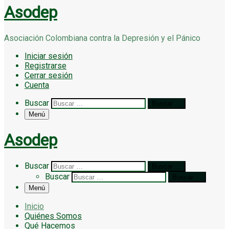
Asodep
Asociación Colombiana contra la Depresión y el Pánico
Iniciar sesión
Registrarse
Cerrar sesión
Cuenta
Search
Buscar
Buscar …
Menú
Asodep
Search
Buscar
Buscar …
Buscar
Buscar …
Menú
Inicio
Quiénes Somos
Qué Hacemos