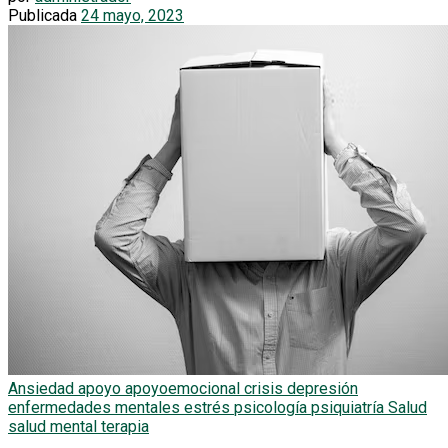
Publicada
24 mayo, 2023
Ansiedad
apoyo
apoyoemocional
crisis
depresión
enfermedades mentales
estrés
psicología
psiquiatría
Salud
salud mental
terapia